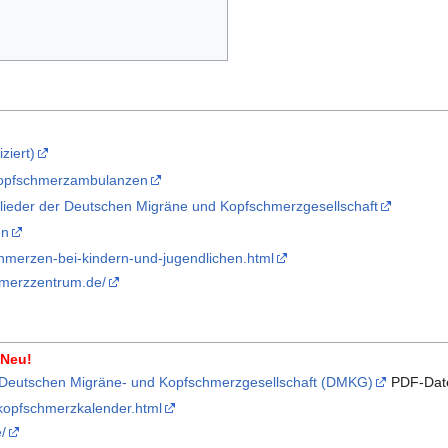
ziert)
Kopfschmerzambulanzen
ieder der Deutschen Migräne und Kopfschmerzgesellschaft
en
chmerzen-bei-kindern-und-jugendlichen.html
hmerzzentrum.de/
Neu!
 Deutschen Migräne- und Kopfschmerzgesellschaft (DMKG)
PDF-Dat
-kopfschmerzkalender.html
e/