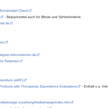
Arzneimittel-Check
/
- Beipackzettel auch für Blinde und Sehbehinderte.
tal.de
eiz
lepsie-informationen.de
für Patienten
mpendium (eMC)
roducts with Therapeutic Equivalence Evaluations
-
Enthält u.a. In
festbetraege-zuzahlung/festbetraege/index.htm