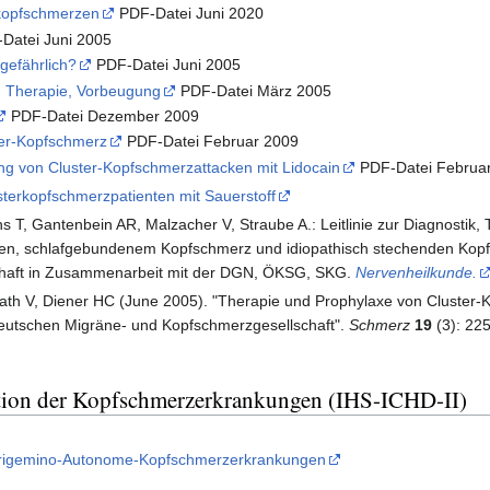
rkopfschmerzen
PDF-Datei Juni 2020
Datei Juni 2005
gefährlich?
PDF-Datei Juni 2005
, Therapie, Vorbeugung
PDF-Datei März 2005
PDF-Datei Dezember 2009
ter-Kopfschmerz
PDF-Datei Februar 2009
ng von Cluster-Kopfschmerzattacken mit Lidocain
PDF-Datei Februa
terkopfschmerzpatienten mit Sauerstoff
s T, Gantenbein AR, Malzacher V, Straube A.: Leitlinie zur Diagnosti
n, schlafgebundenem Kopfschmerz und idiopathisch stechenden Kopf
chaft in Zusammenarbeit mit der DGN, ÖKSG, SKG.
Nervenheilkunde.
nrath V, Diener HC (June 2005). "Therapie und Prophylaxe von Clust
eutschen Migräne- und Kopfschmerzgesellschaft".
Schmerz
19
(3): 22
kation der Kopfschmerzerkrankungen (IHS-ICHD-II)
Trigemino-Autonome-Kopfschmerzerkrankungen