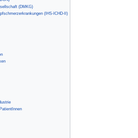
sellschaft (DMKG)
 Kopfschmerzerkrankungen (IHS-ICHD-II)
en
ken
ustrie
PatientInnen