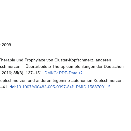
r 2009
k, Therapie und Prophylaxe von Cluster-Kopfschmerz, anderen
schmerzen. - Überarbeitete Therapieempfehlungen der Deutschen
2016;
35
(3): 137–151.
DMKG: PDF-Datei
er-Kopfschmerzen und anderen trigemino-autonomen Kopfschmerzen.
5–41.
doi
:
10.1007/s00482-005-0397-8
.
PMID 15887001
.