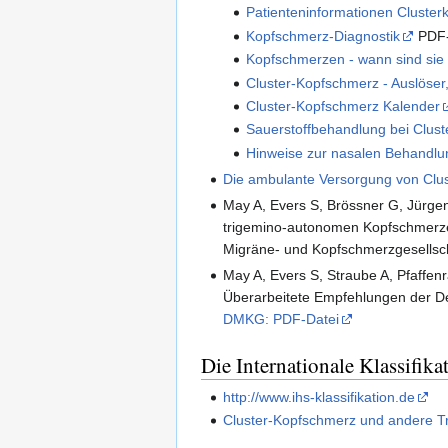
Patienteninformationen Cluste
Kopfschmerz-Diagnostik
PDF-
Kopfschmerzen - wann sind sie 
Cluster-Kopfschmerz - Auslöser
Cluster-Kopfschmerz Kalender
Sauerstoffbehandlung bei Clus
Hinweise zur nasalen Behandlu
Die ambulante Versorgung von Clus
May A, Evers S, Brössner G, Jürgen
trigemino-autonomen Kopfschmerze
Migräne- und Kopfschmerzgesells
May A, Evers S, Straube A, Pfaffe
Überarbeitete Empfehlungen der D
DMKG: PDF-Datei
Die Internationale Klassifi
http://www.ihs-klassifikation.de
Cluster-Kopfschmerz und andere 