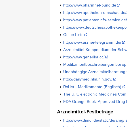
http://www.pharmnet-bund.de
http://www.apotheken-umschau.de/
http://www.patienteninfo-service.de
https://www.deutschesapothekenpor
Gelbe Liste
http://www.arznei-telegramm.de/
Arzneimittel-Kompendium der Schw
http://www.generika.cc/
Medikamentbeschreibungen bei epi
Unabhängige Arzneimittelberatung 
http://dailymed.nlm.nih.gov/
RxList - Medikamente (Englisch)
The U.K. electronic Medicines Co
FDA Orange Book: Approved Drug P
Arzneimittel-Festbeträge
http://www.dimdi.de/static/de/amg/