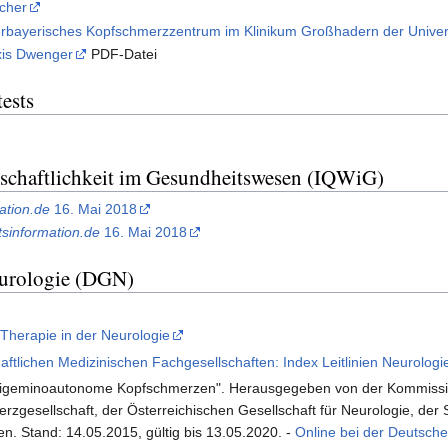
cher
rbayerisches Kopfschmerzzentrum im Klinikum Großhadern der Unive
xis Dwenger
PDF-Datei
ests
rtschaftlichkeit im Gesundheitswesen (IQWiG)
ation.de
16. Mai 2018
sinformation.de
16. Mai 2018
eurologie (DGN)
d Therapie in der Neurologie
ftlichen Medizinischen Fachgesellschaften: Index Leitlinien Neurologi
 trigeminoautonome Kopfschmerzen". Herausgegeben von der Kommission 
zgesellschaft, der Österreichischen Gesellschaft für Neurologie, de
. Stand: 14.05.2015, gültig bis 13.05.2020. -
Online bei der Deutsche