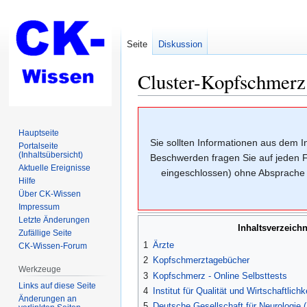
Seite
Diskussion
Cluster-Kopfschmerz 
Zur
Zur
Navigation
Suche
Hauptseite
Sie sollten Informationen aus dem 
springen
springen
Portalseite
(Inhaltsübersicht)
Beschwerden fragen Sie auf jeden F
Aktuelle Ereignisse
eingeschlossen) ohne Absprache m
Hilfe
Über CK-Wissen
Impressum
Letzte Änderungen
Inhaltsverzeichn
Zufällige Seite
1
Ärzte
CK-Wissen-Forum
2
Kopfschmerztagebücher
Werkzeuge
3
Kopfschmerz - Online Selbsttests
Links auf diese Seite
4
Institut für Qualität und Wirtschaftli
Änderungen an
5
Deutsche Gesellschaft für Neurologie