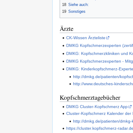
18
Siehe auch:
19
Sonstiges
Ärzte
CK-Wissen Ärzteliste
DMKG Kopfschmerzexperten (zertifi
DMKG: Kopfschmerzkliniken und 
DMKG Kopfschmerzexperten - Mitgl
DMKG: Kinderkopfschmerz-Expert
http://dmkg.de/patienten/kopfs
http://www.deutsches-kindersc
Kopfschmerztagebücher
DMKG Cluster-Kopfschmerz App
Cluster-Kopfschmerz Kalender der
http://dmkg.de/patienten/dmkg
https://cluster.kopfschmerz-radar.d