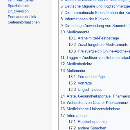
verlinkten Seiten
Spezialseiten
6
Deutsche Migräne und Kopfschmerzge
Druckversion
7
Die Internationale Klassifikation der
Permanenter Link
8
Informationen der Kliniken
Seiten­­informationen
9
Die richtige Anwendung von Sauerstoff
10
Medikamente
10.1
Arzneimittel-Festbeträge
10.2
Zuzahlungsfreie Medikamente
10.3
Preisvergleich Online-Apothek
11
Trigger = Auslöser von Schmerzattac
12
Medienberichte
13
Multimedia
13.1
Fernsehbeiträge
13.2
Vorträge
13.3
English videos
14
Ärzte, Gesundheitsportale, Pharmaind
15
Webseiten von Cluster-Kopfschmerz 
16
Medizinische Linkverzeichnisse
17
International
17.1
Englischsprachig
17.2
andere Sprachen