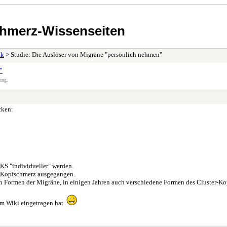
chmerz-Wissenseiten
lk
> Studie: Die Auslöser von Migräne "persönlich nehmen"
"
ung.
cken:
CKS "individueller" werden.
r-Kopfschmerz ausgegangen.
 Formen der Migräne, in einigen Jahren auch verschiedene Formen des Cluster-Ko
l im Wiki eingetragen hat