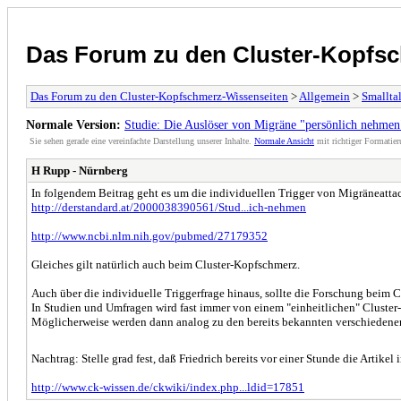
Das Forum zu den Cluster-Kopfs
Das Forum zu den Cluster-Kopfschmerz-Wissenseiten
>
Allgemein
>
Smallta
Normale Version:
Studie: Die Auslöser von Migräne "persönlich nehmen
Sie sehen gerade eine vereinfachte Darstellung unserer Inhalte.
Normale Ansicht
mit richtiger Formatier
H Rupp - Nürnberg
In folgendem Beitrag geht es um die individuellen Trigger von Migräneatta
http://derstandard.at/2000038390561/Stud...ich-nehmen
http://www.ncbi.nlm.nih.gov/pubmed/27179352
Gleiches gilt natürlich auch beim Cluster-Kopfschmerz.
Auch über die individuelle Triggerfrage hinaus, sollte die Forschung beim 
In Studien und Umfragen wird fast immer von einem "einheitlichen" Cluste
Möglicherweise werden dann analog zu den bereits bekannten verschiedenen
Nachtrag: Stelle grad fest, daß Friedrich bereits vor einer Stunde die Artike
http://www.ck-wissen.de/ckwiki/index.php...ldid=17851