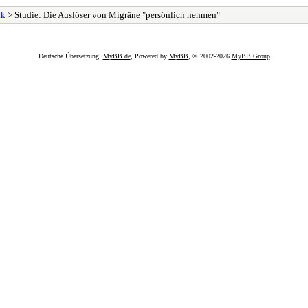
lk
> Studie: Die Auslöser von Migräne "persönlich nehmen"
Deutsche Übersetzung:
MyBB.de
, Powered by
MyBB
, © 2002-2026
MyBB Group