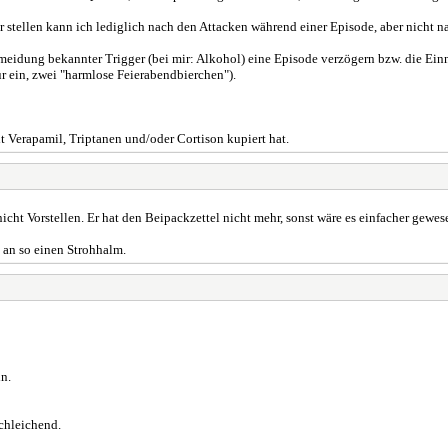
 stellen kann ich lediglich nach den Attacken während einer Episode, aber nicht 
Vermeidung bekannter Trigger (bei mir: Alkohol) eine Episode verzögern bzw. die E
 ein, zwei "harmlose Feierabendbierchen").
it Verapamil, Triptanen und/oder Cortison kupiert hat.
cht Vorstellen. Er hat den Beipackzettel nicht mehr, sonst wäre es einfacher gewese
 an so einen Strohhalm.
n.
schleichend.