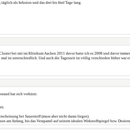
äglich als Infusion und das drei bis fünf Tage lang.
e Cluster bei mir im Klinikum Aachen 2011 davor hatte ich es 2008 und davor immer i
 5 mal ist unterschiedlich. Und auch die Tageszeit ist völlig verschieden früher war 
Abstand hat sich verkürzt.
en.
rscheinung bei Sauerstoff (muss aber nicht daran liegen).
on am Anfang, bis das Verapamil auf seinem idealen Wirkstoffspiegel bzw. Dosieru