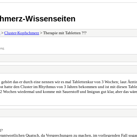
chmerz-Wissenseiten
z
>
Cluster-Kopfschmerz
> Therapie mit Tabletten ?!?
ung.
ehört das er durch eine nennen wir es mal Tablettenkur von 3 Wochen; laut Ärztin Fr.
st hatte den Cluster im Rhythmus von 3 Jahren bekommen und ist mit diesen Tablet
ca. 2 Wochen wiedermal und komme mit Sauerstoff und Imigran gut klar, aber das wäre
l?
erantwortlichen Quatsch, da Versprechungen zu machen, im vorliegenden Fall sogar 