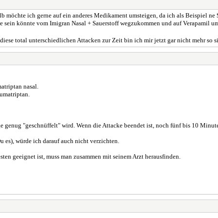
alb möchte ich gerne auf ein anderes Medikament umsteigen, da ich als Beispiel ne
tive sein könnte vom Imigran Nasal + Sauerstoff wegzukommen und auf Verapamil um
ese total unterschiedlichen Attacken zur Zeit bin ich mir jetzt gar nicht mehr so s
atriptan nasal.
Sumatriptan.
ge genug "geschnüffelt" wird. Wenn die Attacke beendet ist, noch fünf bis 10 Minut
 es), würde ich darauf auch nicht verzichten.
sten geeignet ist, muss man zusammen mit seinem Arzt herausfinden.