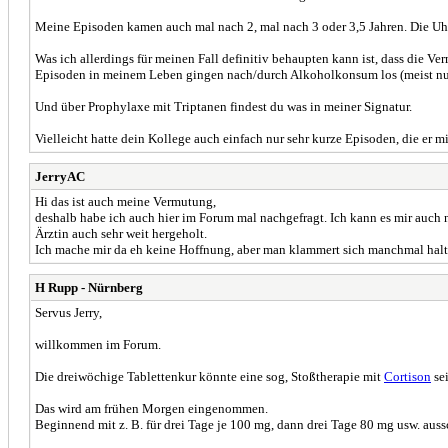
Meine Episoden kamen auch mal nach 2, mal nach 3 oder 3,5 Jahren. Die Uhr
Was ich allerdings für meinen Fall definitiv behaupten kann ist, dass die 
Episoden in meinem Leben gingen nach/durch Alkoholkonsum los (meist nur
Und über Prophylaxe mit Triptanen findest du was in meiner Signatur.
Vielleicht hatte dein Kollege auch einfach nur sehr kurze Episoden, die er m
JerryAC
Hi das ist auch meine Vermutung,
deshalb habe ich auch hier im Forum mal nachgefragt. Ich kann es mir auch ni
Ärztin auch sehr weit hergeholt.
Ich mache mir da eh keine Hoffnung, aber man klammert sich manchmal halt
H Rupp - Nürnberg
Servus Jerry,
willkommen im Forum.
Die dreiwöchige Tablettenkur könnte eine sog, Stoßtherapie mit
Cortison
sei
Das wird am frühen Morgen eingenommen.
Beginnend mit z. B. für drei Tage je 100 mg, dann drei Tage 80 mg usw. aus