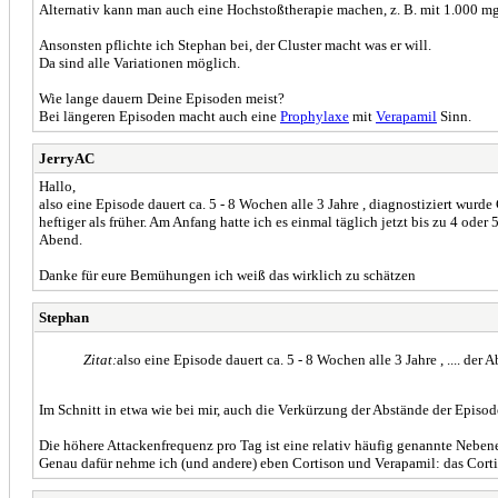
Alternativ kann man auch eine Hochstoßtherapie machen, z. B. mit 1.000 mg t
Ansonsten pflichte ich Stephan bei, der Cluster macht was er will.
Da sind alle Variationen möglich.
Wie lange dauern Deine Episoden meist?
Bei längeren Episoden macht auch eine
Prophylaxe
mit
Verapamil
Sinn.
JerryAC
Hallo,
also eine Episode dauert ca. 5 - 8 Wochen alle 3 Jahre , diagnostiziert wurd
heftiger als früher. Am Anfang hatte ich es einmal täglich jetzt bis zu 4 oder
Abend.
Danke für eure Bemühungen ich weiß das wirklich zu schätzen
Stephan
Zitat:
also eine Episode dauert ca. 5 - 8 Wochen alle 3 Jahre , .... der 
Im Schnitt in etwa wie bei mir, auch die Verkürzung der Abstände der Episod
Die höhere Attackenfrequenz pro Tag ist eine relativ häufig genannte Nebene
Genau dafür nehme ich (und andere) eben Cortison und Verapamil: das Cortis