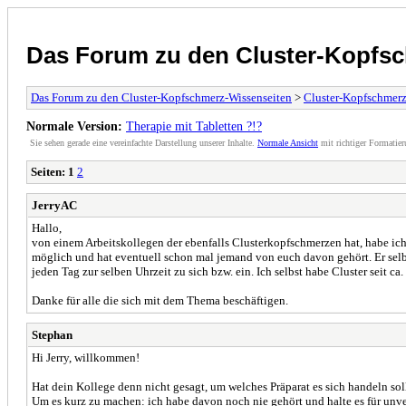
Das Forum zu den Cluster-Kopfs
Das Forum zu den Cluster-Kopfschmerz-Wissenseiten
>
Cluster-Kopfschmer
Normale Version:
Therapie mit Tabletten ?!?
Sie sehen gerade eine vereinfachte Darstellung unserer Inhalte.
Normale Ansicht
mit richtiger Formatier
Seiten:
1
2
JerryAC
Hallo,
von einem Arbeitskollegen der ebenfalls Clusterkopfschmerzen hat, habe ich g
möglich und hat eventuell schon mal jemand von euch davon gehört. Er selb
jeden Tag zur selben Uhrzeit zu sich bzw. ein. Ich selbst habe Cluster seit 
Danke für alle die sich mit dem Thema beschäftigen.
Stephan
Hi Jerry, willkommen!
Hat dein Kollege denn nicht gesagt, um welches Präparat es sich handeln sol
Um es kurz zu machen: ich habe davon noch nie gehört und halte es für unv