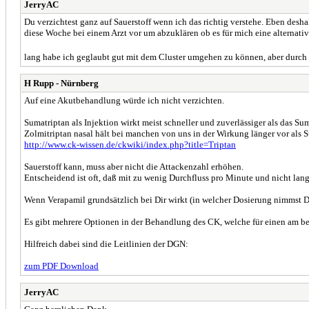
JerryAC
Du verzichtest ganz auf Sauerstoff wenn ich das richtig verstehe. Eben desh
diese Woche bei einem Arzt vor um abzuklären ob es für mich eine alterna
lang habe ich geglaubt gut mit dem Cluster umgehen zu können, aber durch di
H Rupp - Nürnberg
Auf eine Akutbehandlung würde ich nicht verzichten.
Sumatriptan als Injektion wirkt meist schneller und zuverlässiger als das Sum
Zolmitriptan nasal hält bei manchen von uns in der Wirkung länger vor als 
http://www.ck-wissen.de/ckwiki/index.php?title=Triptan
Sauerstoff kann, muss aber nicht die Attackenzahl erhöhen.
Entscheidend ist oft, daß mit zu wenig Durchfluss pro Minute und nicht lan
Wenn Verapamil grundsätzlich bei Dir wirkt (in welcher Dosierung nimmst Du
Es gibt mehrere Optionen in der Behandlung des CK, welche für einen am be
Hilfreich dabei sind die Leitlinien der DGN:
zum PDF Download
JerryAC