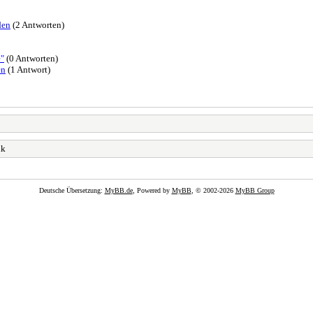
den
(2 Antworten)
e"
(0 Antworten)
en
(1 Antwort)
lk
Deutsche Übersetzung:
MyBB.de
, Powered by
MyBB
, © 2002-2026
MyBB Group