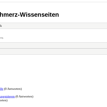
chmerz-Wissenseiten
lk
ung.
lfe
(0 Antworten)
ungs­trägern
(0 Antworten)
orten)