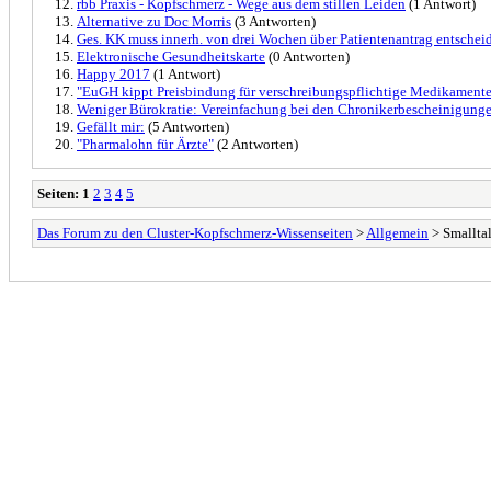
rbb Praxis - Kopfschmerz - Wege aus dem stillen Leiden
(1 Antwort)
Alternative zu Doc Morris
(3 Antworten)
Ges. KK muss innerh. von drei Wochen über Patientenantrag entschei
Elektronische Gesundheitskarte
(0 Antworten)
Happy 2017
(1 Antwort)
"EuGH kippt Preisbindung für verschreibungs­pflichtige Medikament
Weniger Bürokratie: Vereinfachung bei den Chroniker­bescheinigung
Gefällt mir:
(5 Antworten)
"Pharmalohn für Ärzte"
(2 Antworten)
Seiten:
1
2
3
4
5
Das Forum zu den Cluster-Kopfschmerz-Wissenseiten
>
Allgemein
> Smallta