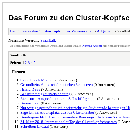
Das Forum zu den Cluster-Kopfs
Das Forum zu den Cluster-Kopfschmerz-Wissenseiten
>
Allgemein
> Smallta
Normale Version:
Smalltalk
Sie sehen gerade eine vereinfachte Darstellung unserer Inhalte.
Normale Ansicht
mit richtiger Formatier
Smalltalk
Seiten:
1
2
3
4
5
Themen
Cannabis als Medizin
(3 Antworten)
Gesundheits-Apps bei chronischen Schmerzen
(0 Antworten)
Harald Rupp
(7 Antworten)
Berufsunfähigkeitsversicherung
(0 Antworten)
Ziehe um - Ansprechpartner in Selbsthilfegruppe
(2 Antworten)
Bioresonanz
(0 Antworten)
Nur wenige gesundheitlich beeinträchtigte Studierende beantragen Hi
Sage ich am Arbeitsplatz, daß ich Cluster habe?
(0 Antworten)
Bundesgerichtshof betont besondere Beratungspflicht von Sozialleist
21. März 2018: Internationaler Tag des Clusterkopfschmerzes
(0 Antw
Schreiben Dr Gaul
(1 Antwort)