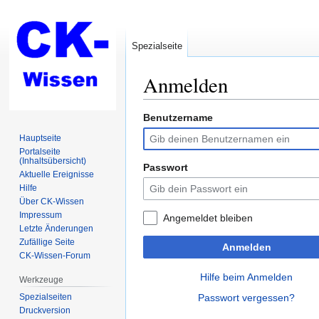
Spezialseite
Anmelden
Benutzername
Zur
Zur
Navigation
Suche
Hauptseite
springen
springen
Portalseite
(Inhaltsübersicht)
Passwort
Aktuelle Ereignisse
Hilfe
Über CK-Wissen
Impressum
Angemeldet bleiben
Letzte Änderungen
Zufällige Seite
Anmelden
CK-Wissen-Forum
Hilfe beim Anmelden
Werkzeuge
Spezialseiten
Passwort vergessen?
Druckversion