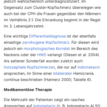
jedoch wahrscheinlich unterdiagnostiziert. Im
Gegensatz zum Cluster-Kopfschmerz überwiegen wie
auch bei der CPH die Frauen gegenüber den Männern
im Verhältnis 2:1. Die Erkrankung beginnt in der Regel
im 3. Lebensjahrzehnt.
Eine wichtige
Differentialdiagnose
ist der ebenfalls
einseitige
zervikogene Kopfschmerz
. Für diesen wird
jedoch ein
morphologisches
Korrelat
im Bereich des
Nackens oder der
HWS
verlangt (Olesen et al. 2004).
Als seltener Sonderfall wurden zuletzt auch
holozephale Kopfschmerzen
, die nur auf
Indometacin
ansprechen, im Sinne einer
bilateralen
Hemicrania
continua beschrieben (Hannerz 2000; Tabelle 6).
Medikamentöse Therapie
Die Mehrzahl der Patienten zeigt ein rasches
Ansprechen auf
Indometacin
(z. B. Indometacin AL50;