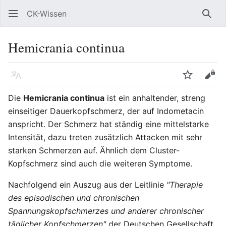
CK-Wissen
Such
Hemicrania continua
Sprache
Beobacht
Quel
Die
Hemicrania continua
ist ein anhaltender, streng
einseitiger Dauerkopfschmerz, der auf Indometacin
anspricht. Der Schmerz hat ständig eine mittelstarke
Intensität, dazu treten zusätzlich Attacken mit sehr
starken Schmerzen auf. Ähnlich dem Cluster-
Kopfschmerz sind auch die weiteren Symptome.
Nachfolgend ein Auszug aus der Leitlinie
"Therapie
des episodischen und chronischen
Spannungskopfschmerzes und anderer chronischer
täglicher Kopfschmerzen"
der Deutschen Gesellschaft