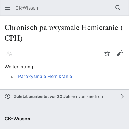
CK-Wissen
Such
Chronisch paroxysmale Hemicranie (
CPH)
Sprache
Beobacht
Quel
Weiterleitung
Weiterleitung nach:
Paroxysmale Hemikranie
Zuletzt bearbeitet vor 20 Jahren
von
Friedrich
CK-Wissen