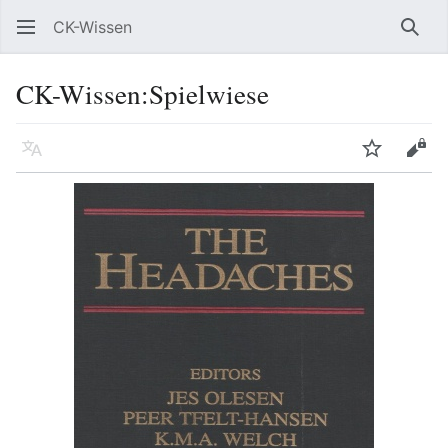
CK-Wissen
Such
CK-Wissen
:
Spielwiese
Sprache
Beobacht
Quel