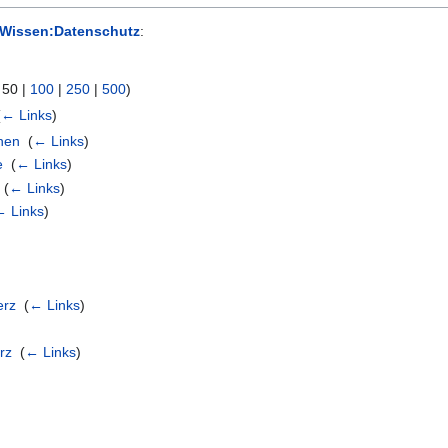
Wissen:Datenschutz
:
|
50
|
100
|
250
|
500
)
(
← Links
)
nen
‎
(
← Links
)
e
‎
(
← Links
)
‎
(
← Links
)
← Links
)
erz
‎
(
← Links
)
rz
‎
(
← Links
)