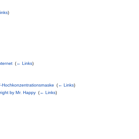
inks
)
nternet
‎
(
← Links
)
f-Hochkonzentrationsmaske
‎
(
← Links
)
right by Mr. Happy
‎
(
← Links
)