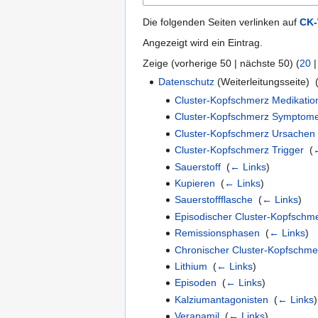
Die folgenden Seiten verlinken auf
CK-
Angezeigt wird ein Eintrag.
Zeige (
vorherige 50
|
nächste 50
) (
20
Datenschutz
(Weiterleitungsseite) ‎
Cluster-Kopfschmerz Medikatio
Cluster-Kopfschmerz Symptom
Cluster-Kopfschmerz Ursachen
Cluster-Kopfschmerz Trigger
‎
(
Sauerstoff
‎
(
← Links
)
Kupieren
‎
(
← Links
)
Sauerstoffflasche
‎
(
← Links
)
Episodischer Cluster-Kopfschm
Remissionsphasen
‎
(
← Links
)
Chronischer Cluster-Kopfschme
Lithium
‎
(
← Links
)
Episoden
‎
(
← Links
)
Kalziumantagonisten
‎
(
← Links
)
Verapamil
‎
(
← Links
)