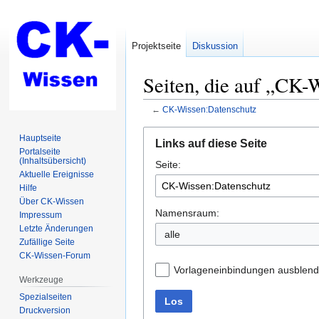
Projektseite
Diskussion
Seiten, die auf „CK-
←
CK-Wissen:Datenschutz
Zur
Zur
Hauptseite
Links auf diese Seite
Navigation
Suche
Portalseite
(Inhaltsübersicht)
Seite:
springen
springen
Aktuelle Ereignisse
Hilfe
Über CK-Wissen
Namensraum:
Impressum
Letzte Änderungen
alle
Zufällige Seite
CK-Wissen-Forum
Vorlageneinbindungen ausblen
Werkzeuge
Spezialseiten
Los
Druckversion