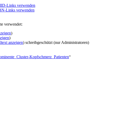
PMID-Links verwenden
ISBN-Links verwenden
te verwendet:
nzeigen
)
zeigen
)
ltext anzeigen
) schreibgeschützt (nur Administratoren)
rominente_Cluster-Kopfschmerz_Patienten
“