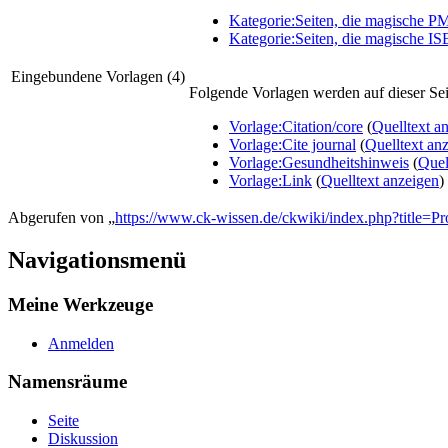
Kategorie:Seiten, die magische 
Kategorie:Seiten, die magische 
Eingebundene Vorlagen (4)
Folgende Vorlagen werden auf dieser Sei
Vorlage:Citation/core
(
Quelltext a
Vorlage:Cite journal
(
Quelltext an
Vorlage:Gesundheitshinweis
(
Quel
Vorlage:Link
(
Quelltext anzeigen
)
Abgerufen von „
https://www.ck-wissen.de/ckwiki/index.php?title=P
Navigationsmenü
Meine Werkzeuge
Anmelden
Namensräume
Seite
Diskussion