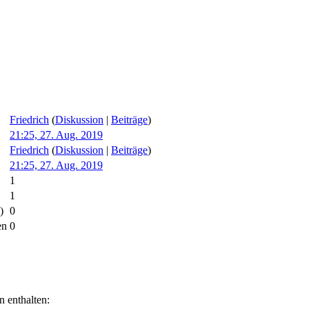
Friedrich
(
Diskussion
|
Beiträge
)
21:25, 27. Aug. 2019
Friedrich
(
Diskussion
|
Beiträge
)
21:25, 27. Aug. 2019
1
1
)
0
en
0
n enthalten: